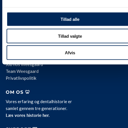
🐾 weesgaarddental.com
💎 weesgaardpremium.dk
Tillad alle
🌍 weesdent.com
INFORMATION ℹ️
Tillad valgte
Alle vores priser
er
inklusive 25 % moms.
Levering og servicevilkår
Afvis
Kontakt
Job hos Weesgaard
Team Weesgaard
Privatlivspolitik
OM OS 🦷
Vores erfaring og dentalhistorie er
samlet gennem tre generationer.
Læs vores historie her.