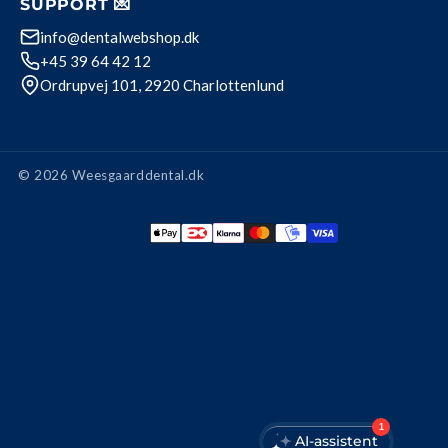
SUPPORT 💌
info@dentalwebshop.dk
+45 39 64 42 12
Ordrupvej 101, 2920 Charlottenlund
© 2026 Weesgaarddental.dk
Betalingsmetode
1
AI-assistent