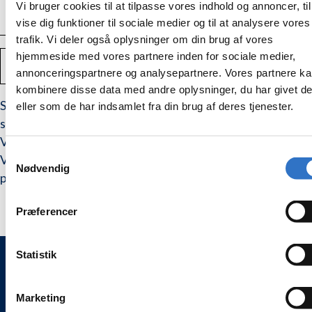
UTILGÆNGELIGT
Vi bruger cookies til at tilpasse vores indhold og annoncer, til
vise dig funktioner til sociale medier og til at analysere vores
trafik. Vi deler også oplysninger om din brug af vores
Antal
hjemmeside med vores partnere inden for sociale medier,
TILFØJ TIL KURV
Mindsk
Forstør
annonceringspartnere og analysepartnere. Vores partnere k
mængden
mængden
kombinere disse data med andre oplysninger, du har givet d
af
af
Appli-
Appli-
Spids som kan anvendes både som suge og skyllespids,
eller som de har indsamlet fra din brug af deres tjenester.
Vac,
Vac,
samt til applicering af sealere, etchgel, og kompositter.
suge/skylle
suge/skylle
og
og
Vælg imellem violet (Ø1 mm), eller gul (Ø0,8 mm).
appliceringsspids
appliceringsspids
Samtykkevalg
Violet kommer i pakning med 100 stk. Gul kommer i
Nødvendig
pakning med 25 stk.
Præferencer
Statistik
WEESGAARD ONLINE SHOPS 🌍
Marketing
🦷 weesgaarddental.dk