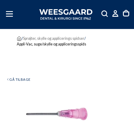
SKIP
TIL
INDHOLD
/
Sprøjter, skylle og applicerings spidser
/
Appli-Vac, suge/skylle og appliceringsspids
GÅ TILBAGE