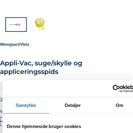
Weesgaard Vista
Appli-Vac, suge/skylle og
appliceringsspids
#315118
298,00
Normalpris
298,00 kr.
Samtykke
Detaljer
Om
kr.
VÆLG STØRRELSE (DIAMETER)
Ø1 MM (VIOLET), 100 STK.
VARIANT
UDSOLGT
Ø0.8 MM (GUL), 25 STK.
VARIANT
Denne hjemmeside bruger cookies
ELLER
UDSOLGT
UTILGÆNGELIGT
ELLER