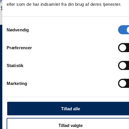
Fyldningsinstrument designet så den passer til ske ref.
instrument
instrument
eller som de har indsamlet fra din brug af deres tjenester.
1971421.
Samtykkevalg
Nødvendig
WEESGAARD ONLINE SHOPS 🌍
Præferencer
🦷 weesgaarddental.dk
🐾 weesgaarddental.com
Statistik
💎 weesgaardpremium.dk
🌍 weesdent.com
Marketing
INFORMATION ℹ️
Alle vores priser
er
inklusive 25 % moms.
Levering og servicevilkår
Tillad alle
Kontakt
Job hos Weesgaard
Tillad valgte
Team Weesgaard