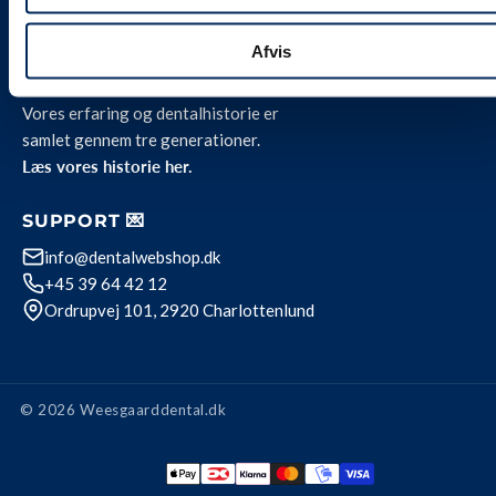
Privatlivspolitik
Afvis
OM OS 🦷
Vores erfaring og dentalhistorie er
samlet gennem tre generationer.
Læs vores historie her.
SUPPORT 💌
info@dentalwebshop.dk
+45 39 64 42 12
Ordrupvej 101, 2920 Charlottenlund
© 2026 Weesgaarddental.dk
Betalingsmetode