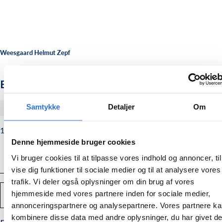
Weesgaard Helmut Zepf
Bonefilling instrument
Samtykke
Detaljer
Om
#1971422
1.125,00
Normalpris
1.125,00 kr.
kr.
Denne hjemmeside bruger cookies
Vi bruger cookies til at tilpasse vores indhold og annoncer, til
vise dig funktioner til sociale medier og til at analysere vores
trafik. Vi deler også oplysninger om din brug af vores
Antal
hjemmeside med vores partnere inden for sociale medier,
TILFØJ TIL KURV
Mindsk
Forstør
annonceringspartnere og analysepartnere. Vores partnere k
mængden
mængden
af
af
kombinere disse data med andre oplysninger, du har givet d
Bonefilling
Bonefilling