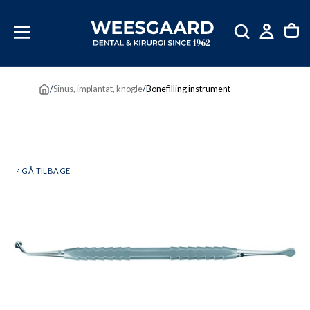
SKIP
TIL
INDHOLD
/
Sinus, implantat, knogle
/
Bonefilling instrument
GÅ TILBAGE