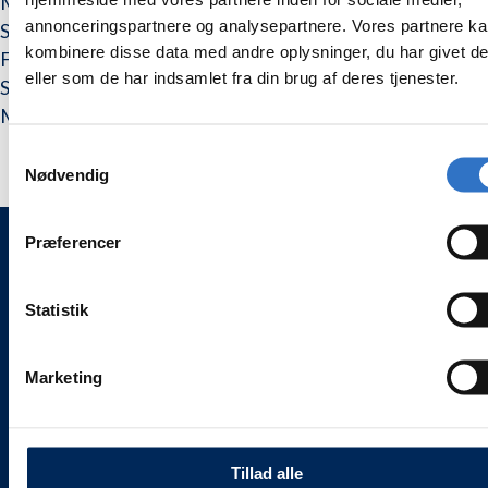
Medium poler skive til prepolering.
snap
snap
annonceringspartnere og analysepartnere. Vores partnere k
Skiven er belagt på begge sider.
Fine,
Fine,
pakning
pakning
kombinere disse data med andre oplysninger, du har givet d
Fine skive.
med
med
eller som de har indsamlet fra din brug af deres tjenester.
50
50
Single use.
stk
stk
Made in Liechtenstein
Samtykkevalg
Nødvendig
Præferencer
WEESGAARD ONLINE SHOPS 🌍
Statistik
🦷 weesgaarddental.dk
🐾 weesgaarddental.com
💎 weesgaardpremium.dk
Marketing
🌍 weesdent.com
INFORMATION ℹ️
Tillad alle