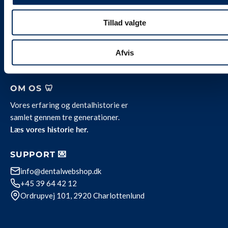
Alle vores priser
er
inklusive 25 % moms.
Levering og servicevilkår
Tillad valgte
Kontakt
Job hos Weesgaard
Team Weesgaard
Afvis
Privatlivspolitik
OM OS 🦷
Vores erfaring og dentalhistorie er
samlet gennem tre generationer.
Læs vores historie her.
SUPPORT 💌
info@dentalwebshop.dk
+45 39 64 42 12
Ordrupvej 101, 2920 Charlottenlund