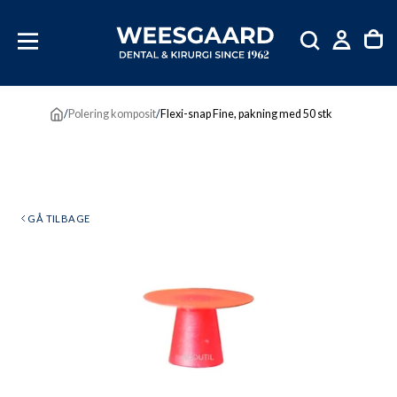
SKIP
TIL
INDHOLD
/
Polering komposit
/
Flexi-snap Fine, pakning med 50 stk
GÅ TILBAGE