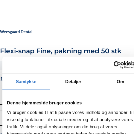
Weesgaard Dental
Flexi-snap Fine, pakning med 50 stk
#1281UM
120,00
Normalpris
120,00 kr.
Samtykke
Detaljer
Om
kr.
Denne hjemmeside bruger cookies
Vi bruger cookies til at tilpasse vores indhold og annoncer, til
Antal
TILFØJ TIL KURV
vise dig funktioner til sociale medier og til at analysere vores
Mindsk
Forstør
mængden
mængden
trafik. Vi deler også oplysninger om din brug af vores
af
af
Flexi-
Flexi-
hjemmeside med vores partnere inden for sociale medier,