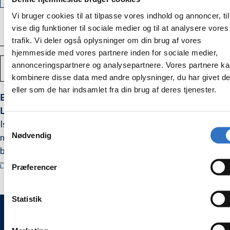
ELLER
UDSOLGT
STR. 8.5
VARIANT
UTILGÆNGELIGT
ELLER
UDSOLGT
Vi bruger cookies til at tilpasse vores indhold og annoncer, til
UTILGÆNGELIGT
ELLER
UTILGÆNGELIGT
vise dig funktioner til sociale medier og til at analysere vores
trafik. Vi deler også oplysninger om din brug af vores
hjemmeside med vores partnere inden for sociale medier,
Antal
annonceringspartnere og analysepartnere. Vores partnere k
TILFØJ TIL KURV
Mindsk
Forstør
kombinere disse data med andre oplysninger, du har givet d
mængden
mængden
af
af
eller som de har indsamlet fra din brug af deres tjenester.
Isopretex
Isopretex
Blød og ekstra komfort, Polyisopren (syntetisk gummi)
Gentle
Gentle
Latex fri operationshandske
skin,
skin,
handsker
handsker
Isopretex Gentle skin handsker er designet for at sikre
Samtykkevalg
pakning
pakning
med
med
Nødvendig
maksimal komfort og beskyttelse til dine hænder. De er
50
50
par
par
blide mod huden, forhindrer irritation eller ubehag, selv
ved langvarig brug. Ideel til brug i tandlægepraksis, disse
Præferencer
LÆS MERE
handsker giver et fremragende greb, hvilket sikrer
præcision og kontrol. De er lette at tage på og af.
Statistik
WEESGAARD ONLINE SHOPS 🌍