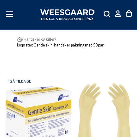
SKIP
TIL
INDHOLD
/
Handsker og kitler
/
Isopretex Gentle skin, handsker pakning med 50 par
GÅ TILBAGE