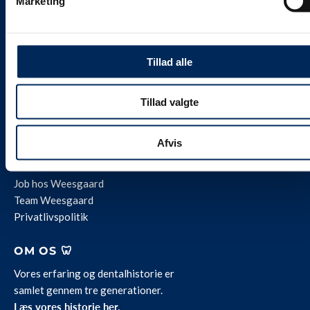
Marketing
🦷 weesgaarddental.dk
🐾 weesgaarddental.com
💎 weesgaardpremium.dk
Tillad alle
🌍 weesdent.com
Tillad valgte
INFORMATION ℹ️
Alle vores priser
er
inklusive 25 % moms.
Afvis
Levering og servicevilkår
Kontakt
Job hos Weesgaard
Team Weesgaard
Privatlivspolitik
OM OS 🦷
Vores erfaring og dentalhistorie er
samlet gennem tre generationer.
Læs vores historie her.