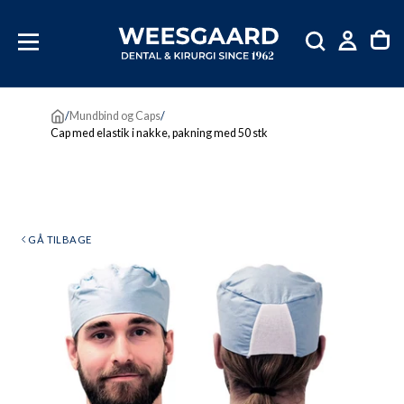
SKIP
TIL
INDHOLD
/
Mundbind og Caps
/
Cap med elastik i nakke, pakning med 50 stk
GÅ TILBAGE