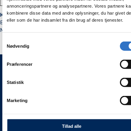
mængden
mængden
annonceringspartnere og analysepartnere. Vores partnere k
af
af
kombinere disse data med andre oplysninger, du har givet d
Cap
Cap
Klinik og kirurgi hue med elastikstykke i nakken.
med
med
eller som de har indsamlet fra din brug af deres tjenester.
Ekstra komfortabel, vandafvisende.
elastik
elastik
i
i
Made in Italy.
nakke,
nakke,
pakning
pakning
med
med
Samtykkevalg
50
50
Nødvendig
stk
stk
Præferencer
WEESGAARD ONLINE SHOPS 🌍
Statistik
🦷 weesgaarddental.dk
🐾 weesgaarddental.com
💎 weesgaardpremium.dk
Marketing
🌍 weesdent.com
INFORMATION ℹ️
Tillad alle