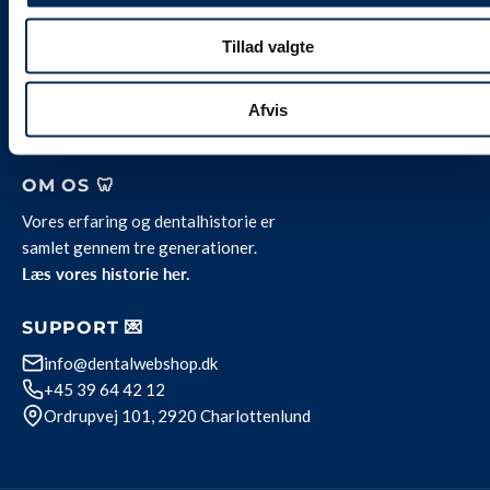
Alle vores priser
er
inklusive 25 % moms.
Levering og servicevilkår
Tillad valgte
Kontakt
Job hos Weesgaard
Team Weesgaard
Afvis
Privatlivspolitik
OM OS 🦷
Vores erfaring og dentalhistorie er
samlet gennem tre generationer.
Læs vores historie her.
SUPPORT 💌
info@dentalwebshop.dk
+45 39 64 42 12
Ordrupvej 101, 2920 Charlottenlund