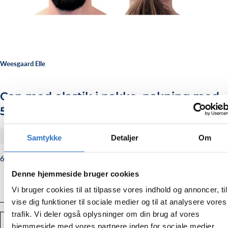
Weesgaard Elle
Cap med elastik i nakke, pakning med
50 stk
#270502
Samtykke
Detaljer
Om
698,00
Normalpris
698,00 kr.
kr.
Denne hjemmeside bruger cookies
Vi bruger cookies til at tilpasse vores indhold og annoncer, til
vise dig funktioner til sociale medier og til at analysere vores
trafik. Vi deler også oplysninger om din brug af vores
Antal
TILFØJ TIL KURV
hjemmeside med vores partnere inden for sociale medier,
Mindsk
Forstør