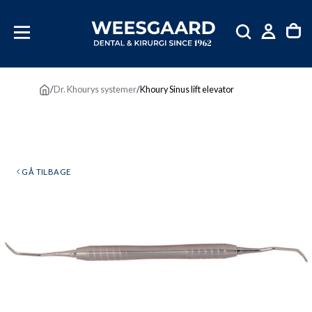
SKIP
TIL
INDHOLD
/
Dr. Khourys systemer
/
Khoury Sinus lift elevator
GÅ TILBAGE