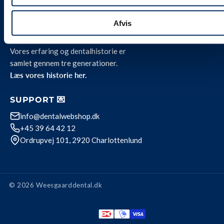
Privatlivspolitik
Afvis
OM OS 🦷
Vores erfaring og dentalhistorie er
samlet gennem tre generationer.
Læs vores historie her.
SUPPORT 💌
info@dentalwebshop.dk
+45 39 64 42 12
Ordrupvej 101, 2920 Charlottenlund
© 2026 Weesgaarddental.dk
Betalingsmetode