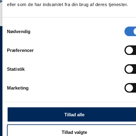
Prof. Dr. Fouad Khoury Sinus instrument
Sinus
Sinus
eller som de har indsamlet fra din brug af deres tjenester.
lift
lift
elevator
elevator
Samtykkevalg
Nødvendig
WEESGAARD ONLINE SHOPS 🌍
Præferencer
🦷 weesgaarddental.dk
🐾 weesgaarddental.com
Statistik
💎 weesgaardpremium.dk
🌍 weesdent.com
Marketing
INFORMATION ℹ️
Alle vores priser
er
inklusive 25 % moms.
Levering og servicevilkår
Tillad alle
Kontakt
Job hos Weesgaard
Tillad valgte
Team Weesgaard