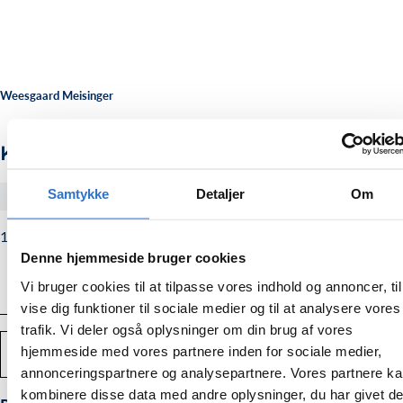
Weesgaard Meisinger
Khoury Sinus lift elevator
Samtykke
Detaljer
Om
#MI140
1.198,00
Normalpris
1.198,00 kr.
kr.
Denne hjemmeside bruger cookies
Vi bruger cookies til at tilpasse vores indhold og annoncer, til
vise dig funktioner til sociale medier og til at analysere vores
trafik. Vi deler også oplysninger om din brug af vores
Antal
hjemmeside med vores partnere inden for sociale medier,
TILFØJ TIL KURV
Mindsk
Forstør
annonceringspartnere og analysepartnere. Vores partnere k
mængden
mængden
af
af
kombinere disse data med andre oplysninger, du har givet d
Khoury
Khoury