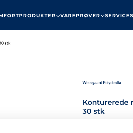
MFORTPRODUKTER
VAREPRØVER
SERVICE
30 stk
Weesgaard Polydentia
Konturerede 
30 stk
#6115