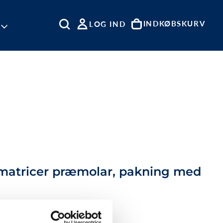
INDKØBSKURV
LOG IND
S
matricer præmolar, pakning med