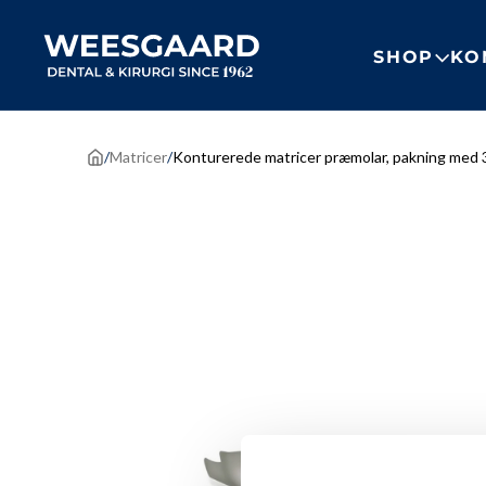
SKIP
TIL
INDHOLD
SHOP
KO
/
Matricer
/
Konturerede matricer præmolar, pakning med 