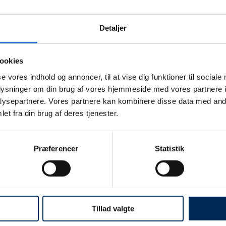
498,00
Normalpris
498,00 kr.
kr.
Detaljer
TYPE
ookies
se vores indhold og annoncer, til at vise dig funktioner til sociale
oplysninger om din brug af vores hjemmeside med vores partnere i
ysepartnere. Vores partnere kan kombinere disse data med andr
et fra din brug af deres tjenester.
Antal
Mindsk
Forst
Præferencer
Statistik
mængden
mæn
af
af
Konturerede
Kontu
Fremstillet af "soft" 
matricer
matri
kontaktpunkt.
Anatom
præmolar,
præmo
pakning
pakni
Leveres med og uden 
med
med
30
30
Tillad valgte
stk
stk