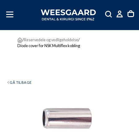
SKIP
TIL
INDHOLD
/
Reservedele og vedligeholdelse
/
Diode cover for NSK Multiflex kobling
GÅ TILBAGE