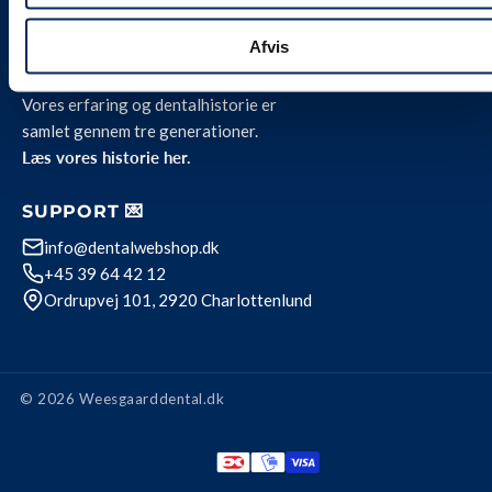
Privatlivspolitik
Afvis
OM OS 🦷
Vores erfaring og dentalhistorie er
samlet gennem tre generationer.
Læs vores historie her.
SUPPORT 💌
info@dentalwebshop.dk
+45 39 64 42 12
Ordrupvej 101, 2920 Charlottenlund
© 2026 Weesgaarddental.dk
Betalingsmetode