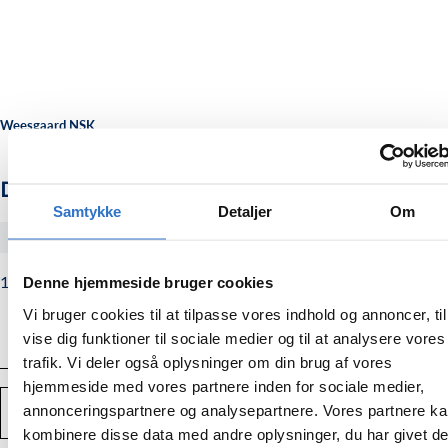
Weesgaard NSK
Diode cover for NSK Multiflex kobling
Samtykke
Detaljer
Om
#20000636
188,00
Normalpris
188,00 kr.
Denne hjemmeside bruger cookies
kr.
Vi bruger cookies til at tilpasse vores indhold og annoncer, til
vise dig funktioner til sociale medier og til at analysere vores
trafik. Vi deler også oplysninger om din brug af vores
hjemmeside med vores partnere inden for sociale medier,
Antal
annonceringspartnere og analysepartnere. Vores partnere k
TILFØJ TIL KURV
Mindsk
Forstør
kombinere disse data med andre oplysninger, du har givet d
mængden
mængden