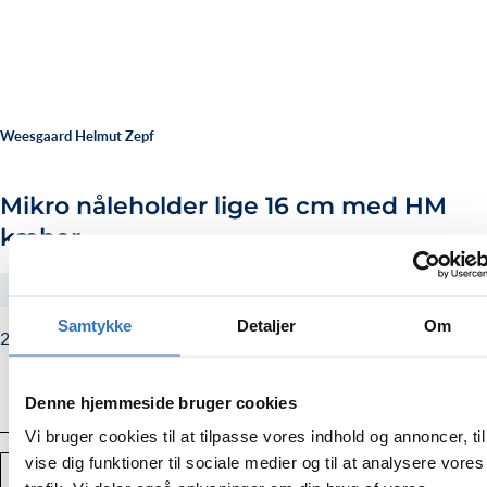
Weesgaard Helmut Zepf
Mikro nåleholder lige 16 cm med HM
kæber
#4120015TC
Samtykke
Detaljer
Om
2.995,00
Normalpris
2.995,00 kr.
kr.
Denne hjemmeside bruger cookies
Vi bruger cookies til at tilpasse vores indhold og annoncer, til
vise dig funktioner til sociale medier og til at analysere vores
Antal
TILFØJ TIL KURV
Mindsk
Forstør