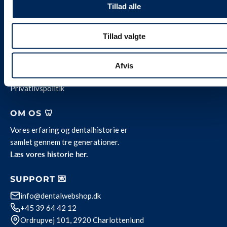
Tillad alle
INFORMATION ℹ️
Alle vores priser
er
inklusive 25 % moms.
Tillad valgte
Levering og servicevilkår
Kontakt
Job hos Weesgaard
Afvis
Team Weesgaard
Privatlivspolitik
OM OS 🦷
Vores erfaring og dentalhistorie er
samlet gennem tre generationer.
Læs vores historie her.
SUPPORT 💌
info@dentalwebshop.dk
+45 39 64 42 12
Ordrupvej 101, 2920 Charlottenlund