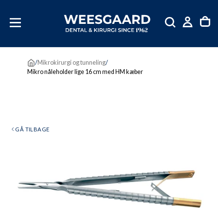
SKIP
TIL
INDHOLD
/
Mikrokirurgi og tunneling
/
Mikro nåleholder lige 16 cm med HM kæber
GÅ TILBAGE