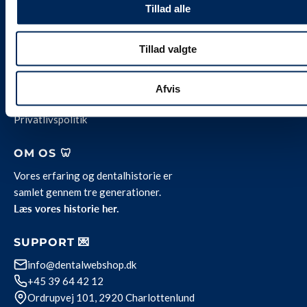
Tillad alle
3 stk. skruer 16 x 1,3 mm
INFORMATION ℹ️
Alle vores priser
er
inklusive 25 % moms.
Tillad valgte
Levering og servicevilkår
Kontakt
Job hos Weesgaard
Afvis
Team Weesgaard
Privatlivspolitik
OM OS 🦷
Vores erfaring og dentalhistorie er
samlet gennem tre generationer.
Læs vores historie her.
SUPPORT 💌
info@dentalwebshop.dk
+45 39 64 42 12
Ordrupvej 101, 2920 Charlottenlund