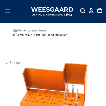
SKIP
TIL
INDHOLD
/
Skruer osteosyntese
/
BTX mikroskrue sæt Flat-Head 40 skruer
GÅ TILBAGE