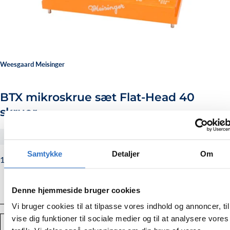
Weesgaard Meisinger
BTX mikroskrue sæt Flat-Head 40
skruer
#BTXPR
Samtykke
Detaljer
Om
13.065,00
Normalpris
13.065,00 kr.
kr.
Denne hjemmeside bruger cookies
Vi bruger cookies til at tilpasse vores indhold og annoncer, til
vise dig funktioner til sociale medier og til at analysere vores
Antal
TILFØJ TIL KURV
Mindsk
Forstør