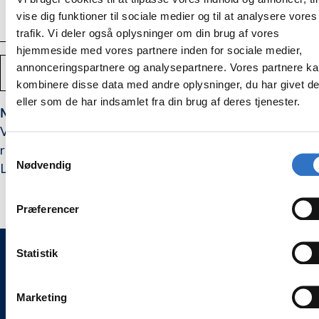
ELLER
UTILGÆNGELIGT
vise dig funktioner til sociale medier og til at analysere vores
trafik. Vi deler også oplysninger om din brug af vores
hjemmeside med vores partnere inden for sociale medier,
Antal
annonceringspartnere og analysepartnere. Vores partnere k
TILFØJ TIL KURV
Mindsk
Forstør
kombinere disse data med andre oplysninger, du har givet d
mængden
mængden
af
af
eller som de har indsamlet fra din brug af deres tjenester.
Mikrospejl
Mikrospejl
Mikroflex Rhodium endospejl med sort overflade.
Microflex
Microflex
Velegnet til endodonti med mikroskop, da lyset IKKE
Rhodium,
Rhodium,
pakning
pakning
reflekteres. Kan bøjes til en fortrukken vinkel.
Samtykkevalg
med
med
1
1
Nødvendig
Læs brugsanvisningen før ibrugtagning.
stk
stk
Præferencer
Statistik
WEESGAARD ONLINE SHOPS 🌍
Marketing
🦷 weesgaarddental.dk