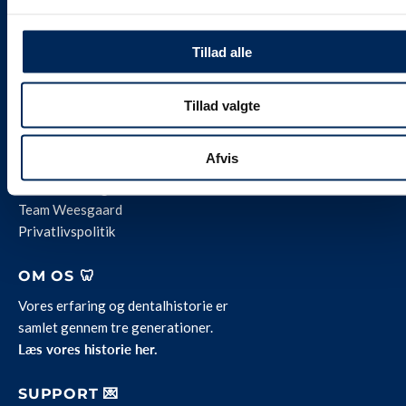
🐾 weesgaarddental.com
💎 weesgaardpremium.dk
🌍 weesdent.com
Tillad alle
INFORMATION ℹ️
Tillad valgte
Alle vores priser
er
inklusive 25 % moms.
Levering og servicevilkår
Afvis
Kontakt
Job hos Weesgaard
Team Weesgaard
Privatlivspolitik
OM OS 🦷
Vores erfaring og dentalhistorie er
samlet gennem tre generationer.
Læs vores historie her.
SUPPORT 💌