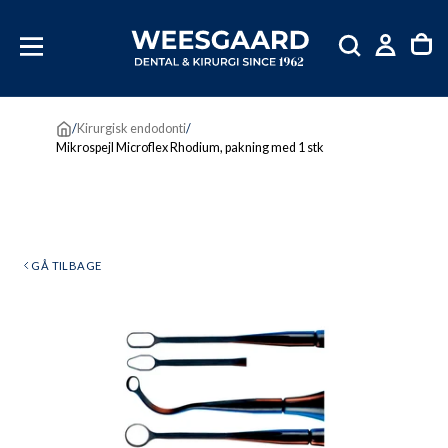
SKIP
TIL
INDHOLD
/
Kirurgisk endodonti
/
Mikrospejl Microflex Rhodium, pakning med 1 stk
GÅ TILBAGE