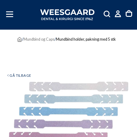
SKIP
TIL
INDHOLD
/
Mundbind og Caps
/
Mundbind holder, pakning med 5 stk
GÅ TILBAGE