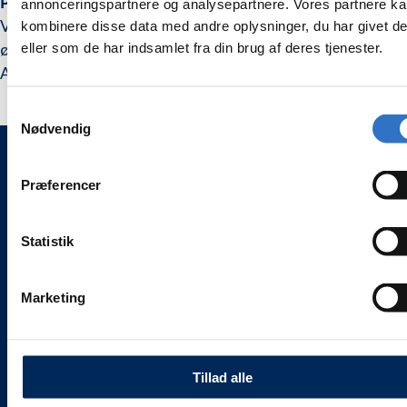
Praktisk holder til mundbind
annonceringspartnere og analysepartnere. Vores partnere k
holder,
holder,
Velegnet ved stort hår, brug af caps og aflastning for
pakning
pakning
kombinere disse data med andre oplysninger, du har givet d
med
med
eller som de har indsamlet fra din brug af deres tjenester.
ørerne.
5
5
stk
stk
Assorteret farver, hvid, grøn, blå, lavendel, og pink.
Samtykkevalg
Nødvendig
Præferencer
WEESGAARD ONLINE SHOPS 🌍
🦷 weesgaarddental.dk
🐾 weesgaarddental.com
Statistik
💎 weesgaardpremium.dk
🌍 weesdent.com
Marketing
INFORMATION ℹ️
Alle vores priser
er
inklusive 25 % moms.
Tillad alle
Levering og servicevilkår