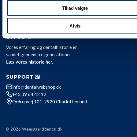
Kontakt
Job hos Weesgaard
Tillad valgte
Team Weesgaard
Privatlivspolitik
Afvis
OM OS 🦷
Vores erfaring og dentalhistorie er
samlet gennem tre generationer.
Læs vores historie her.
SUPPORT 💌
info@dentalwebshop.dk
+45 39 64 42 12
Ordrupvej 101, 2920 Charlottenlund
© 2026 Weesgaarddental.dk