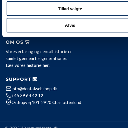
Levering og servicevilkår
Kontakt
Tillad valgte
Job hos Weesgaard
Team Weesgaard
Afvis
Privatlivspolitik
OM OS 🦷
Vores erfaring og dentalhistorie er
samlet gennem tre generationer.
Læs vores historie her.
SUPPORT 💌
info@dentalwebshop.dk
+45 39 64 42 12
Ordrupvej 101, 2920 Charlottenlund