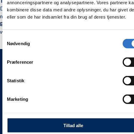
Til manuel extern lateral sinusløft
annonceringspartnere og analysepartnere. Vores partnere k
Fouad
Fouad
Designet af Khoury til skånsomt at løfte og løsne sinus
Khoury
Khoury
kombinere disse data med andre oplysninger, du har givet d
sinussæt
sinussæt
membranen før applicering af knoglesubstitut.
eller som de har indsamlet fra din brug af deres tjenester.
Bestående af
kondenser, Spoon, og 3 elevators, leveret
wash-tray.
Samtykkevalg
Nødvendig
Præferencer
WEESGAARD ONLINE SHOPS 🌍
🦷 weesgaarddental.dk
Statistik
🐾 weesgaarddental.com
💎 weesgaardpremium.dk
Marketing
🌍 weesdent.com
INFORMATION ℹ️
Tillad alle
Alle vores priser
er
inklusive 25 % moms.