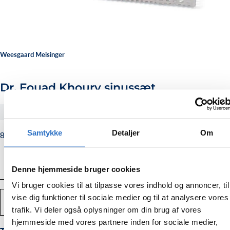
Weesgaard Meisinger
Dr. Fouad Khoury sinussæt
#BSIN0
Samtykke
Detaljer
Om
8.998,00
Normalpris
8.998,00 kr.
kr.
Denne hjemmeside bruger cookies
Vi bruger cookies til at tilpasse vores indhold og annoncer, til
Antal
vise dig funktioner til sociale medier og til at analysere vores
TILFØJ TIL KURV
Mindsk
Forstør
trafik. Vi deler også oplysninger om din brug af vores
mængden
mængden
af
af
hjemmeside med vores partnere inden for sociale medier,
Dr.
Dr.