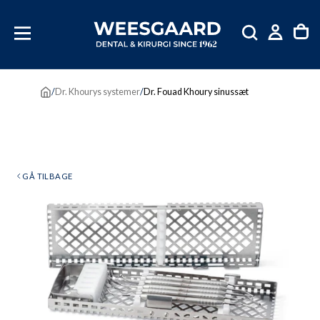
SKIP
TIL
INDHOLD
/
Dr. Khourys systemer
/
Dr. Fouad Khoury sinussæt
GÅ TILBAGE