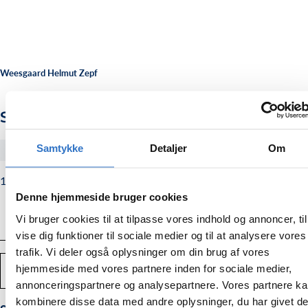
Weesgaard Helmut Zepf
Sinus rougine Kirsch 3
Samtykke
Detaljer
Om
#4186803
1.375,00
Normalpris
1.375,00 kr.
kr.
Denne hjemmeside bruger cookies
Vi bruger cookies til at tilpasse vores indhold og annoncer, til
vise dig funktioner til sociale medier og til at analysere vores
trafik. Vi deler også oplysninger om din brug af vores
Antal
hjemmeside med vores partnere inden for sociale medier,
TILFØJ TIL KURV
Mindsk
Forstør
annonceringspartnere og analysepartnere. Vores partnere k
mængden
mængden
af
af
kombinere disse data med andre oplysninger, du har givet d
Sinus
Sinus