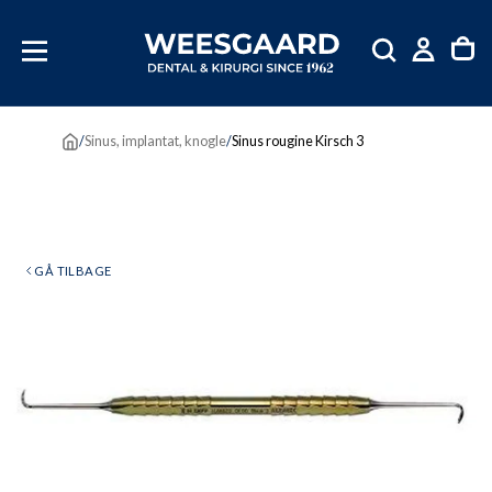
SKIP
TIL
INDHOLD
/
Sinus, implantat, knogle
/
Sinus rougine Kirsch 3
GÅ TILBAGE