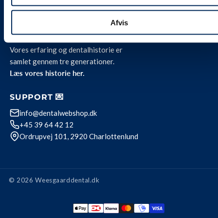
Privatlivspolitik
Afvis
OM OS 🦷
Vores erfaring og dentalhistorie er
samlet gennem tre generationer.
Læs vores historie her.
SUPPORT 💌
info@dentalwebshop.dk
+45 39 64 42 12
Ordrupvej 101, 2920 Charlottenlund
© 2026 Weesgaarddental.dk
Betalingsmetode