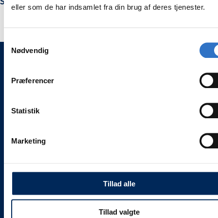
Sinus rougine, 90 grader.
rougine
rougine
eller som de har indsamlet fra din brug af deres tjenester.
Kirsch
Kirsch
3
3
Samtykkevalg
Nødvendig
WEESGAARD ONLINE SHOPS 🌍
Præferencer
🦷 weesgaarddental.dk
🐾 weesgaarddental.com
Statistik
💎 weesgaardpremium.dk
🌍 weesdent.com
Marketing
INFORMATION ℹ️
Alle vores priser
er
inklusive 25 % moms.
Levering og servicevilkår
Tillad alle
Kontakt
Job hos Weesgaard
Tillad valgte
Team Weesgaard