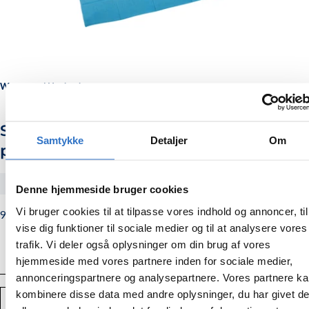
Weesgaard Hygitech
Sterile afdækningsstykker, 50 x 75 cm,
Samtykke
Detaljer
Om
pakning med 75 stk
#270232
Denne hjemmeside bruger cookies
Vi bruger cookies til at tilpasse vores indhold og annoncer, til
990,00
Normalpris
990,00 kr.
vise dig funktioner til sociale medier og til at analysere vores
kr.
trafik. Vi deler også oplysninger om din brug af vores
hjemmeside med vores partnere inden for sociale medier,
annonceringspartnere og analysepartnere. Vores partnere k
kombinere disse data med andre oplysninger, du har givet d
Antal
TILFØJ TIL KURV
Mindsk
Forstør