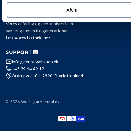
Afvis
OM OS 🦷
Vores erfaring og dentalhistorie er
samlet gennem tre generationer.
Læs vores historie her.
SUPPORT 💌
info@dentalwebshop.dk
+45 39 64 42 12
Ordrupvej 101, 2920 Charlottenlund
© 2026 Weesgaarddental.dk
Betalingsmetode