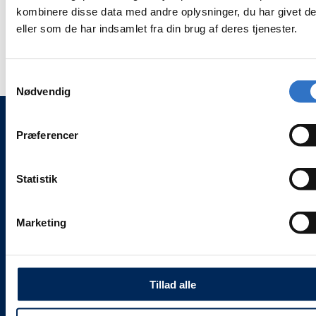
af
af
kombinere disse data med andre oplysninger, du har givet d
USB
USB
Har du behov for autoklavedata
WiFi
WiFi
eller som de har indsamlet fra din brug af deres tjenester.
transmission til PC, har du brug for dette USB sæt.
sæt
sæt
Samtykkevalg
Nødvendig
Præferencer
WEESGAARD ONLINE SHOPS 🌍
🦷 weesgaarddental.dk
Statistik
🐾 weesgaarddental.com
💎 weesgaardpremium.dk
🌍 weesdent.com
Marketing
INFORMATION ℹ️
Alle vores priser
er
inklusive 25 % moms.
Tillad alle
Levering og servicevilkår
Kontakt