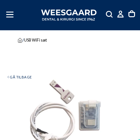
SKIP
TIL
INDHOLD
/
USB WiFi sæt
GÅ TILBAGE