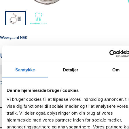
Weesgaard NSK
USB WiFi sæt
Samtykke
Detaljer
Om
#599011
2.860,00
Normalpris
2.860,00 kr.
kr.
Denne hjemmeside bruger cookies
Vi bruger cookies til at tilpasse vores indhold og annoncer, til
vise dig funktioner til sociale medier og til at analysere vores
trafik. Vi deler også oplysninger om din brug af vores
Antal
hjemmeside med vores partnere inden for sociale medier,
TILFØJ TIL KURV
Mindsk
Forstør
mængden
mængden
annonceringspartnere og analysepartnere. Vores partnere k