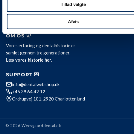
Tillad valgte
Job hos Weesgaard
Team Weesgaard
Privatlivspolitik
Afvis
OM OS 🦷
Vores erfaring og dentalhistorie er
samlet gennem tre generationer.
Læs vores historie her.
SUPPORT 💌
info@dentalwebshop.dk
+45 39 64 42 12
Ordrupvej 101, 2920 Charlottenlund
© 2026 Weesgaarddental.dk