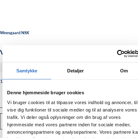
Weesgaard NSK
Variosurg momentnøgle
#10000977
Samtykke
Detaljer
Om
1.200,00
Normalpris
1.200,00 kr.
kr.
Denne hjemmeside bruger cookies
Vi bruger cookies til at tilpasse vores indhold og annoncer, til
vise dig funktioner til sociale medier og til at analysere vores
Antal
trafik. Vi deler også oplysninger om din brug af vores
TILFØJ TIL KURV
Mindsk
Forstør
hjemmeside med vores partnere inden for sociale medier,
mængden
mængden
annonceringspartnere og analysepartnere. Vores partnere k
af
af
Variosurg
Variosurg