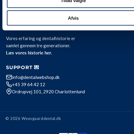
Tillad valgte
Team Weesgaard
Privatlivspolitik
Afvis
OM OS 🦷
Vores erfaring og dentalhistorie er
samlet gennem tre generationer.
Læs vores historie her.
SUPPORT 💌
info@dentalwebshop.dk
+45 39 64 42 12
Ordrupvej 101, 2920 Charlottenlund
© 2026 Weesgaarddental.dk