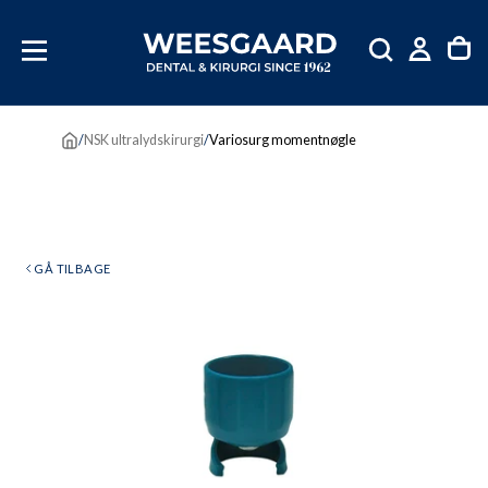
SKIP
TIL
INDHOLD
/
NSK ultralydskirurgi
/
Variosurg momentnøgle
GÅ TILBAGE