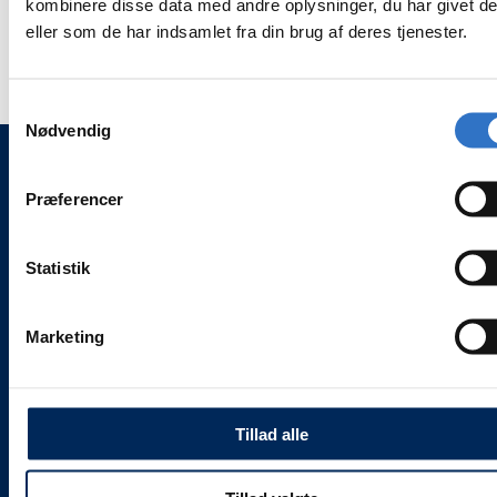
Momentnøgle til sikker montering og demontering af
kombinere disse data med andre oplysninger, du har givet d
momentnøgle
momentnøgle
spidser på Variosurg ultralydsmaskine.
eller som de har indsamlet fra din brug af deres tjenester.
Samtykkevalg
Nødvendig
Præferencer
WEESGAARD ONLINE SHOPS 🌍
🦷 weesgaarddental.dk
🐾 weesgaarddental.com
Statistik
💎 weesgaardpremium.dk
🌍 weesdent.com
Marketing
INFORMATION ℹ️
Alle vores priser
er
inklusive 25 % moms.
Tillad alle
Levering og servicevilkår
Kontakt
Job hos Weesgaard