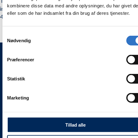
Til behandling og æts af porcelænsoverflader, kroner,
silane,
silane,
kombinere disse data med andre oplysninger, du har givet d
indlæg og onlay før cementering,
sprøjte
sprøjte
eller som de har indsamlet fra din brug af deres tjenester.
med
med
4 stk appliceringsspidser.
2
2
ml
ml
Samtykkevalg
Nødvendig
Præferencer
WEESGAARD ONLINE SHOPS 🌍
🦷 weesgaarddental.dk
Statistik
🐾 weesgaarddental.com
💎 weesgaardpremium.dk
🌍 weesdent.com
Marketing
INFORMATION ℹ️
Alle vores priser
er
inklusive 25 % moms.
Tillad alle
Levering og servicevilkår