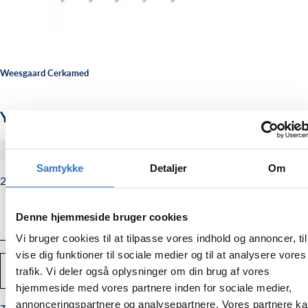
Weesgaard Cerkamed
Yellow silane, sprøjte med 2 ml
#91185
Samtykke
Detaljer
Om
220,00
Normalpris
220,00 kr.
kr.
Denne hjemmeside bruger cookies
Vi bruger cookies til at tilpasse vores indhold og annoncer, til
vise dig funktioner til sociale medier og til at analysere vores
Antal
trafik. Vi deler også oplysninger om din brug af vores
TILFØJ TIL KURV
Mindsk
Forstør
mængden
mængden
hjemmeside med vores partnere inden for sociale medier,
af
af
annonceringspartnere og analysepartnere. Vores partnere k
Yellow
Yellow