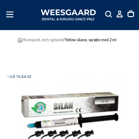
SKIP
TIL
INDHOLD
/
Komposit, etch og bond
/
Yellow silane, sprøjte med 2 ml
GÅ TILBAGE