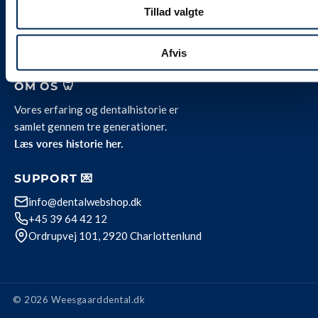
Kontakt
Tillad valgte
Job hos Weesgaard
Team Weesgaard
Privatlivspolitik
Afvis
OM OS 🦷
Vores erfaring og dentalhistorie er
samlet gennem tre generationer.
Læs vores historie her.
SUPPORT 💌
info@dentalwebshop.dk
+45 39 64 42 12
Ordrupvej 101, 2920 Charlottenlund
© 2026 Weesgaarddental.dk