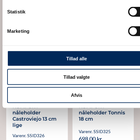
Varenr. SSID306
2.995,00 kr.
798,00 kr.
Statistik
SE PRODUKT
SE PRODUKT
Marketing
Tillad alle
Tillad valgte
Afvis
WEESGAARD DESIGN
WEESGAARD DESIGN
KOMFORT
KOMFORT
nåleholder
nåleholder Tonnis
Castroviejo 13 cm
18 cm
lige
Varenr. SSID325
Varenr. SSID326
698,00 kr.