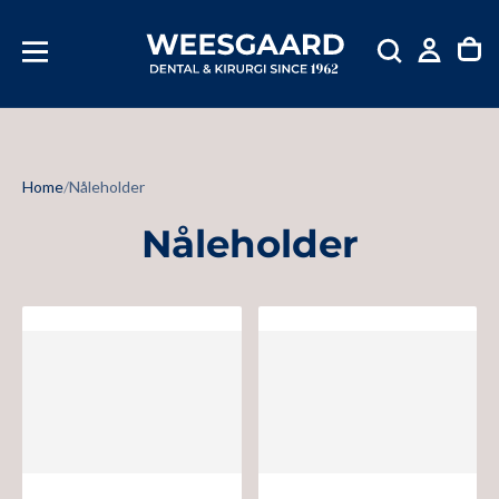
SKIP
TIL
INDHOLD
Home
/
Nåleholder
Nåleholder