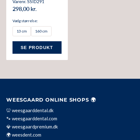
Varenr. SSID291
298,00 kr.
Vælg størrelse:
13 cm
160 cm
SE PRODUKT
WEESGAARD ONLINE SHOPS 🌍
🦷 weesgaarddental.dk
🐾 weesgaarddental.com
💎 weesgaardpremium.dk
🌍 weesdent.com