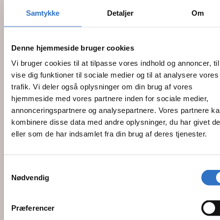
1.998,00 kr.
3.998,00 kr.
Samtykke
Detaljer
Om
3.225,00 kr.
SE PRODUKT
SE PRODUKT
Denne hjemmeside bruger cookies
Vi bruger cookies til at tilpasse vores indhold og annoncer, til
vise dig funktioner til sociale medier og til at analysere vores
trafik. Vi deler også oplysninger om din brug af vores
hjemmeside med vores partnere inden for sociale medier,
annonceringspartnere og analysepartnere. Vores partnere k
kombinere disse data med andre oplysninger, du har givet d
eller som de har indsamlet fra din brug af deres tjenester.
WEESGAARD HELMUT
WEESGAARD DESIGN
ZEPF
KOMFORT
Samtykkevalg
Mikro nåleholder
nåleholder
Nødvendig
lige 16 cm med HM
Castroviejo
kæber
"Classic grib " buet
18 cm
Præferencer
Varenr. 4120015TC