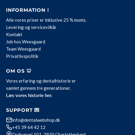
INFORMATION ℹ️
Alle vores priser
er
inklusive 25 % moms.
Levering og servicevilkår
Kontakt
Job hos Weesgaard
Team Weesgaard
Privatlivspolitik
OM OS 🦷
Vores erfaring og dentalhistorie er
samlet gennem tre generationer.
Læs vores historie her.
SUPPORT 💌
info@dentalwebshop.dk
+45 39 64 42 12
Ordrupvej 101, 2920 Charlottenlund